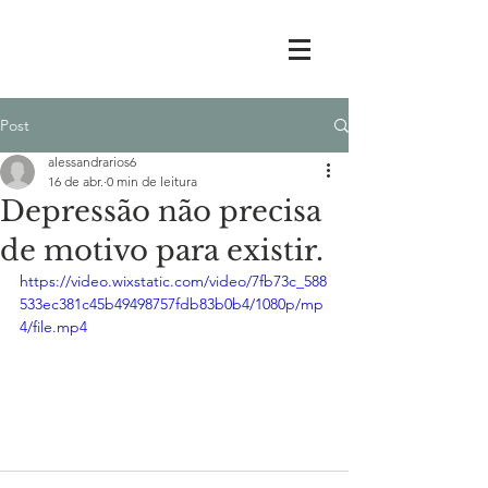
Post
alessandrarios6
16 de abr.
0 min de leitura
Depressão não precisa
de motivo para existir.
https://video.wixstatic.com/video/7fb73c_588
533ec381c45b49498757fdb83b0b4/1080p/mp
4/file.mp4