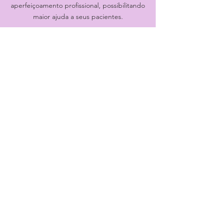
aperfeiçoamento profissional, possibilitando
maior ajuda a seus pacientes.
05.
Treinamento e
Palestras
Levar conteúdo relevante e didático a
corporações, instituições de ensino,
autarquias e empresas no sentido de
motivar, desenvolver, demonstrar ou lançar
novidades nos segmentos de psicoterapia e
desenvolvimento pessoal e humano.