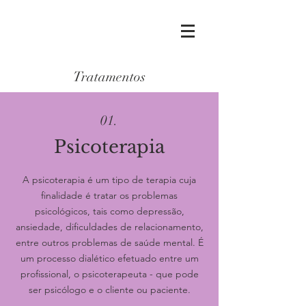
Tratamentos
01.
Psicoterapia
A psicoterapia é um tipo de terapia cuja
finalidade é tratar os problemas
psicológicos, tais como depressão,
ansiedade, dificuldades de relacionamento,
entre outros problemas de saúde mental. É
um processo dialético efetuado entre um
profissional, o psicoterapeuta - que pode
ser psicólogo e o cliente ou paciente.